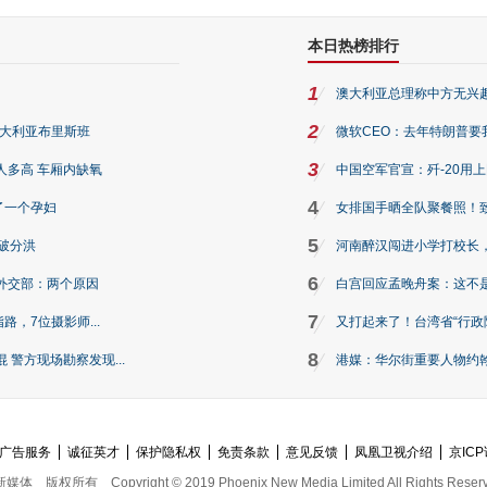
本日热榜排行
1
澳大利亚总理称中方无兴
2
澳大利亚布里斯班
微软CEO：去年特朗普要我们收
3
人多高 车厢内缺氧
中国空军官宣：歼-20用
4
了一个孕妇
女排国手晒全队聚餐照！
5
破分洪
河南醉汉闯进小学打校长，
6
外交部：两个原因
白宫回应孟晚舟案：这不
7
路，7位摄影师...
又打起来了！台湾省“行政院
8
警方现场勘察发现...
港媒：华尔街重要人物约翰·
广告服务
诚征英才
保护隐私权
免责条款
意见反馈
凤凰卫视介绍
京ICP
新媒体
版权所有
Copyright © 2019 Phoenix New Media Limited All Rights Reser