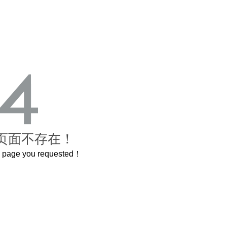
页面不存在！
he page you requested！
这个3.2米的长卷，还原了600岁的紫禁城