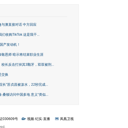
趣与澳直接对话 中方回应
购TikTok 这是我干...
上国产发动机！
致敬恩师 暗示将结束职业生涯
校长反击打掉其3颗牙，双双被刑...
是交换
长”苏贞昌被泼水，22秒完成...
桑顿访问中国多地 意义“类似...
证030609号
视频
·
纪实
·
直播
凤凰卫视
ved.