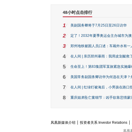
48小时点击排行
1
美副国务卿将于7月25日至26日访华
2
定了！2032年夏季奥运会主办城市为
3
郑州地铁被困人员口述：车厢外水有一
4
在人间 | 亲历郑州暴雨：我用皮划艇救
5
生命至上！第83集团军某旅紧急实施爆
6
美国常务副国务卿访华为何选在天津？
7
在人间 | 红绿灯被淹后，小男孩在路口指
8
重庆姐弟坠亡案细节：凶手欲靠悲情蒙混 
凤凰新媒体介绍
投资者关系 Investor Relations
凤凰