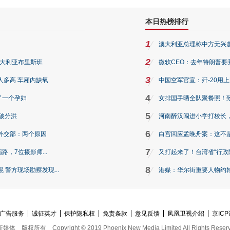
本日热榜排行
1
澳大利亚总理称中方无兴
2
澳大利亚布里斯班
微软CEO：去年特朗普要我们收
3
人多高 车厢内缺氧
中国空军官宣：歼-20用
4
了一个孕妇
女排国手晒全队聚餐照！
5
破分洪
河南醉汉闯进小学打校长，
6
外交部：两个原因
白宫回应孟晚舟案：这不
7
路，7位摄影师...
又打起来了！台湾省“行政院
8
警方现场勘察发现...
港媒：华尔街重要人物约翰·
广告服务
诚征英才
保护隐私权
免责条款
意见反馈
凤凰卫视介绍
京ICP
新媒体
版权所有
Copyright © 2019 Phoenix New Media Limited All Rights Reser