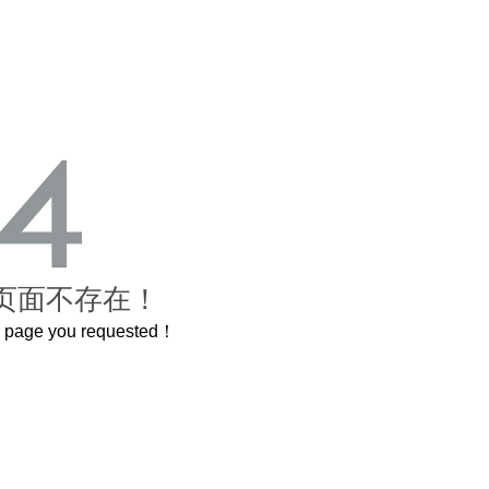
页面不存在！
he page you requested！
曲奇届的“爱马仕”把你的爱封在罐子里送给TA