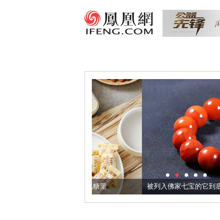
把它加到了牛轧糖里
被列入佛家七宝的它到底有多美？