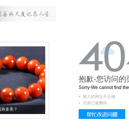
抱歉-您访问的
Sorry-We cannot find t
输入的网址不正确
页面已被删除
这个3.2米的长卷，还原了600岁的紫禁城