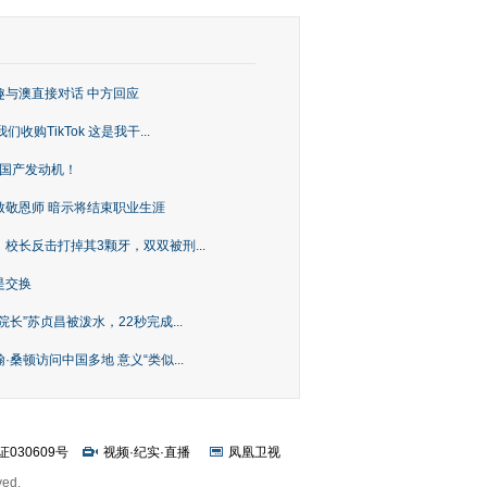
趣与澳直接对话 中方回应
购TikTok 这是我干...
上国产发动机！
致敬恩师 暗示将结束职业生涯
校长反击打掉其3颗牙，双双被刑...
是交换
长”苏贞昌被泼水，22秒完成...
桑顿访问中国多地 意义“类似...
证030609号
视频
·
纪实
·
直播
凤凰卫视
ved.