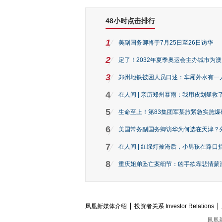
48小时点击排行
1
美副国务卿将于7月25日至26日访华
2
定了！2032年夏季奥运会主办城市为
3
郑州地铁被困人员口述：车厢外水有一
4
在人间 | 亲历郑州暴雨：我用皮划艇救
5
生命至上！第83集团军某旅紧急实施爆
6
美国常务副国务卿访华为何选在天津？
7
在人间 | 红绿灯被淹后，小男孩在路口指
8
重庆姐弟坠亡案细节：凶手欲靠悲情蒙混 
凤凰新媒体介绍
投资者关系 Investor Relations
凤凰