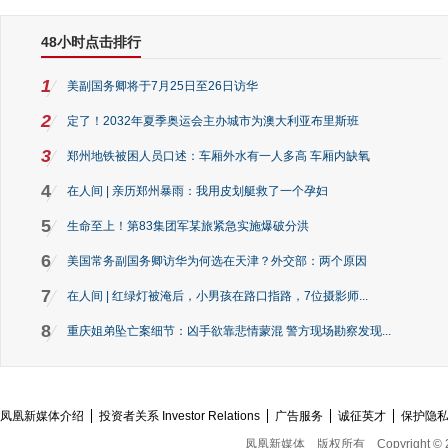
48小时点击排行
1
美副国务卿将于7月25日至26日访华
2
定了！2032年夏季奥运会主办城市为澳大利亚布里斯班
3
郑州地铁被困人员口述：车厢外水有一人多高 车厢内缺氧
4
在人间 | 亲历郑州暴雨：我用皮划艇救了一个孕妇
5
生命至上！第83集团军某旅紧急实施爆破分洪
6
美国常务副国务卿访华为何选在天津？外交部：两个原因
7
在人间 | 红绿灯被淹后，小男孩在路口指路，7位摄影师...
8
重庆姐弟坠亡案细节：凶手欲靠悲情蒙混 警方现场勘察发现...
凤凰新媒体介绍
投资者关系 Investor Relations
广告服务
诚征英才
保护隐
凤凰新媒体
版权所有
Copyright © 