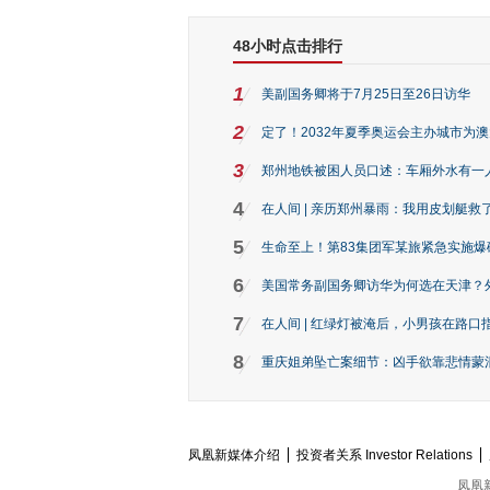
48小时点击排行
1
美副国务卿将于7月25日至26日访华
2
定了！2032年夏季奥运会主办城市为
3
郑州地铁被困人员口述：车厢外水有一
4
在人间 | 亲历郑州暴雨：我用皮划艇救
5
生命至上！第83集团军某旅紧急实施爆
6
美国常务副国务卿访华为何选在天津？
7
在人间 | 红绿灯被淹后，小男孩在路口指
8
重庆姐弟坠亡案细节：凶手欲靠悲情蒙混 
凤凰新媒体介绍
投资者关系 Investor Relations
凤凰