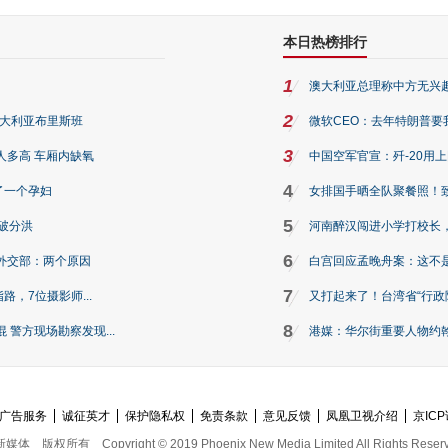
本日热榜排行
1
澳大利亚总理称中方无兴
2
澳大利亚布里斯班
微软CEO：去年特朗普要我们收
3
人多高 车厢内缺氧
中国空军官宣：歼-20用
4
了一个孕妇
女排国手晒全队聚餐照！
5
破分洪
河南醉汉闯进小学打校长，
6
外交部：两个原因
白宫回应孟晚舟案：这不
7
路，7位摄影师...
又打起来了！台湾省“行政院
8
警方现场勘察发现...
港媒：华尔街重要人物约翰·
广告服务
诚征英才
保护隐私权
免责条款
意见反馈
凤凰卫视介绍
京ICP
新媒体
版权所有
Copyright © 2019 Phoenix New Media Limited All Rights Reser