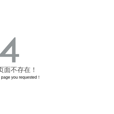
页面不存在！
he page you requested！
曲奇届的“爱马仕”把你的爱封在罐子里送给TA