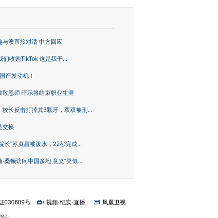
趣与澳直接对话 中方回应
购TikTok 这是我干...
上国产发动机！
致敬恩师 暗示将结束职业生涯
校长反击打掉其3颗牙，双双被刑...
是交换
长”苏贞昌被泼水，22秒完成...
桑顿访问中国多地 意义“类似...
证030609号
视频
·
纪实
·
直播
凤凰卫视
ved.