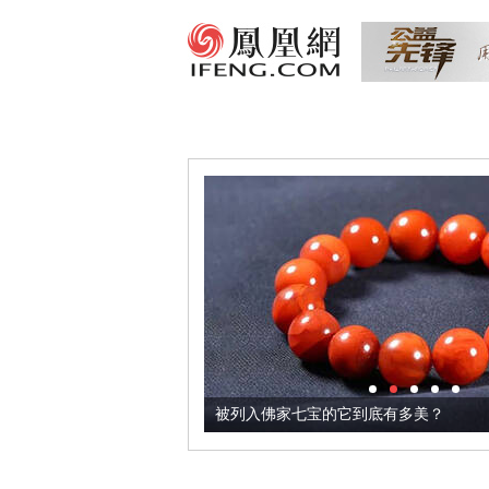
把它加到了牛轧糖里
被列入佛家七宝的它到底有多美？