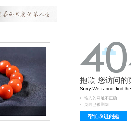
抱歉-您访问的
Sorry-We cannot find t
输入的网址不正确
页面已被删除
这个3.2米的长卷，还原了600岁的紫禁城