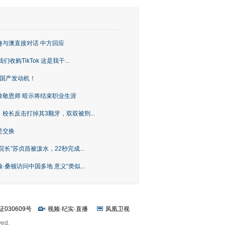
趣与澳直接对话 中方回应
购TikTok 这是我干...
上国产发动机！
致敬恩师 暗示将结束职业生涯
校长反击打掉其3颗牙，双双被刑...
是交换
长”苏贞昌被泼水，22秒完成...
桑顿访问中国多地 意义“类似...
证030609号
视频
·
纪实
·
直播
凤凰卫视
ved.