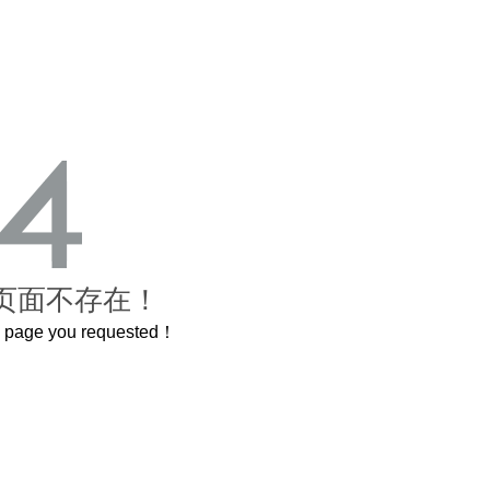
页面不存在！
he page you requested！
这个3.2米的长卷，还原了600岁的紫禁城