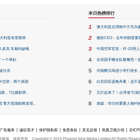
本日热榜排行
1
澳大利亚总理称中方无兴
2
澳大利亚布里斯班
微软CEO：去年特朗普要我们收
3
人多高 车厢内缺氧
中国空军官宣：歼-20用
4
了一个孕妇
女排国手晒全队聚餐照！
5
破分洪
河南醉汉闯进小学打校长，
6
外交部：两个原因
白宫回应孟晚舟案：这不
7
路，7位摄影师...
又打起来了！台湾省“行政院
8
警方现场勘察发现...
港媒：华尔街重要人物约翰·
广告服务
诚征英才
保护隐私权
免责条款
意见反馈
凤凰卫视介绍
京ICP
新媒体
版权所有
Copyright © 2019 Phoenix New Media Limited All Rights Reser