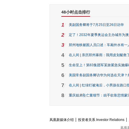
48小时点击排行
1
美副国务卿将于7月25日至26日访华
2
定了！2032年夏季奥运会主办城市为
3
郑州地铁被困人员口述：车厢外水有一
4
在人间 | 亲历郑州暴雨：我用皮划艇救
5
生命至上！第83集团军某旅紧急实施爆
6
美国常务副国务卿访华为何选在天津？
7
在人间 | 红绿灯被淹后，小男孩在路口指
8
重庆姐弟坠亡案细节：凶手欲靠悲情蒙混 
凤凰新媒体介绍
投资者关系 Investor Relations
凤凰