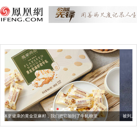
麻籽，我们把它加到了牛轧糖里
被列入佛家七宝的它到底有