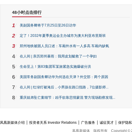
48小时点击排行
1
美副国务卿将于7月25日至26日访华
2
定了！2032年夏季奥运会主办城市为澳大利亚布里斯班
3
郑州地铁被困人员口述：车厢外水有一人多高 车厢内缺氧
4
在人间 | 亲历郑州暴雨：我用皮划艇救了一个孕妇
5
生命至上！第83集团军某旅紧急实施爆破分洪
6
美国常务副国务卿访华为何选在天津？外交部：两个原因
7
在人间 | 红绿灯被淹后，小男孩在路口指路，7位摄影师...
8
重庆姐弟坠亡案细节：凶手欲靠悲情蒙混 警方现场勘察发现...
凤凰新媒体介绍
投资者关系 Investor Relations
广告服务
诚征英才
保护隐
凤凰新媒体
版权所有
Copyright © 