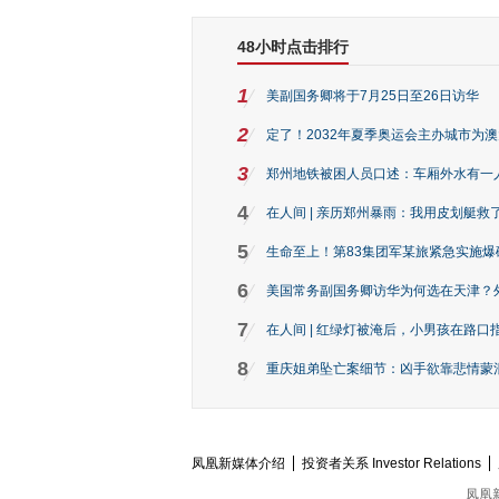
48小时点击排行
1
美副国务卿将于7月25日至26日访华
2
定了！2032年夏季奥运会主办城市为
3
郑州地铁被困人员口述：车厢外水有一
4
在人间 | 亲历郑州暴雨：我用皮划艇救
5
生命至上！第83集团军某旅紧急实施爆
6
美国常务副国务卿访华为何选在天津？
7
在人间 | 红绿灯被淹后，小男孩在路口指
8
重庆姐弟坠亡案细节：凶手欲靠悲情蒙混 
凤凰新媒体介绍
投资者关系 Investor Relations
凤凰