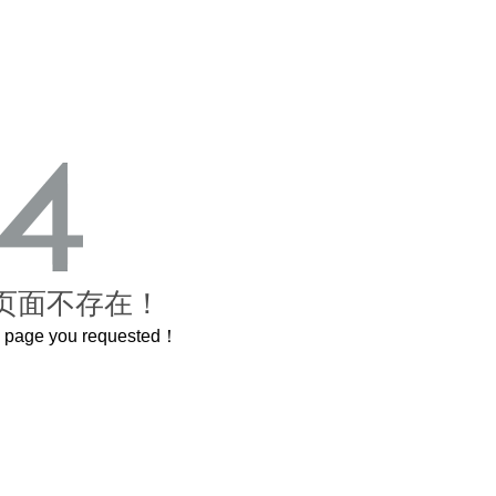
页面不存在！
he page you requested！
这个3.2米的长卷，还原了600岁的紫禁城
曲奇