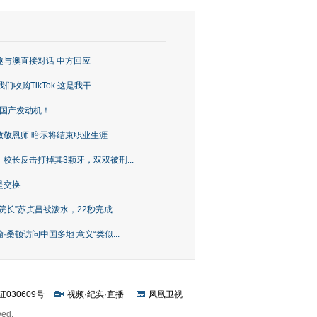
趣与澳直接对话 中方回应
购TikTok 这是我干...
上国产发动机！
致敬恩师 暗示将结束职业生涯
校长反击打掉其3颗牙，双双被刑...
是交换
长”苏贞昌被泼水，22秒完成...
桑顿访问中国多地 意义“类似...
证030609号
视频
·
纪实
·
直播
凤凰卫视
ved.