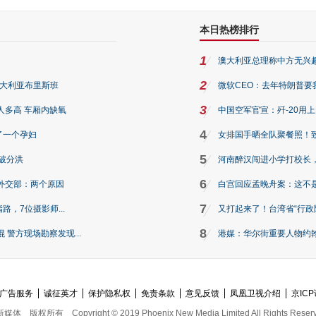
本日热榜排行
1
澳大利亚总理称中方无兴
2
澳大利亚布里斯班
微软CEO：去年特朗普要我们收
3
人多高 车厢内缺氧
中国空军官宣：歼-20用
4
了一个孕妇
女排国手晒全队聚餐照！
5
破分洪
河南醉汉闯进小学打校长，
6
外交部：两个原因
白宫回应孟晚舟案：这不
7
路，7位摄影师...
又打起来了！台湾省“行政院
8
警方现场勘察发现...
港媒：华尔街重要人物约翰·
广告服务
诚征英才
保护隐私权
免责条款
意见反馈
凤凰卫视介绍
京ICP
新媒体
版权所有
Copyright © 2019 Phoenix New Media Limited All Rights Reser