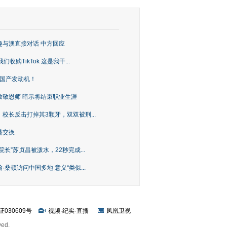
趣与澳直接对话 中方回应
购TikTok 这是我干...
上国产发动机！
致敬恩师 暗示将结束职业生涯
校长反击打掉其3颗牙，双双被刑...
是交换
长”苏贞昌被泼水，22秒完成...
桑顿访问中国多地 意义“类似...
证030609号
视频
·
纪实
·
直播
凤凰卫视
ved.