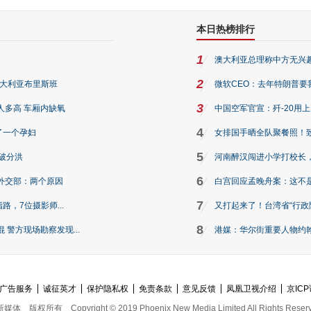
本日热榜排行
1
澳大利亚总理称中方无兴
2
澳大利亚布里斯班
微软CEO：去年特朗普要我们收
3
人多高 车厢内缺氧
中国空军官宣：歼-20用
4
了一个孕妇
女排国手晒全队聚餐照！
5
破分洪
河南醉汉闯进小学打校长，
6
外交部：两个原因
白宫回应孟晚舟案：这不
7
路，7位摄影师...
又打起来了！台湾省“行政院
8
警方现场勘察发现...
港媒：华尔街重要人物约翰·
广告服务
诚征英才
保护隐私权
免责条款
意见反馈
凤凰卫视介绍
京ICP
新媒体
版权所有
Copyright © 2019 Phoenix New Media Limited All Rights Reser