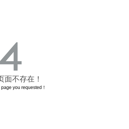
页面不存在！
he page you requested！
这个3.2米的长卷，还原了600岁的紫禁城