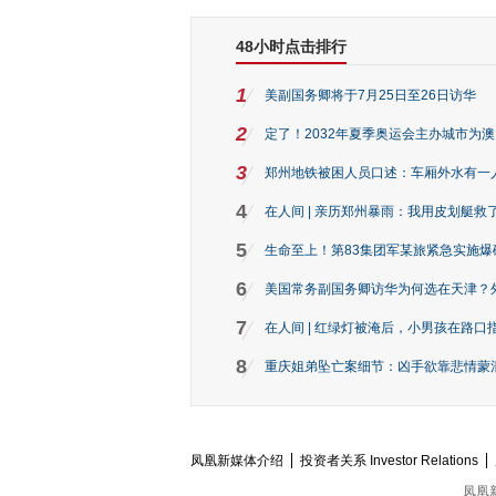
48小时点击排行
1
美副国务卿将于7月25日至26日访华
2
定了！2032年夏季奥运会主办城市为
3
郑州地铁被困人员口述：车厢外水有一
4
在人间 | 亲历郑州暴雨：我用皮划艇救
5
生命至上！第83集团军某旅紧急实施爆
6
美国常务副国务卿访华为何选在天津？
7
在人间 | 红绿灯被淹后，小男孩在路口指
8
重庆姐弟坠亡案细节：凶手欲靠悲情蒙混 
凤凰新媒体介绍
投资者关系 Investor Relations
凤凰