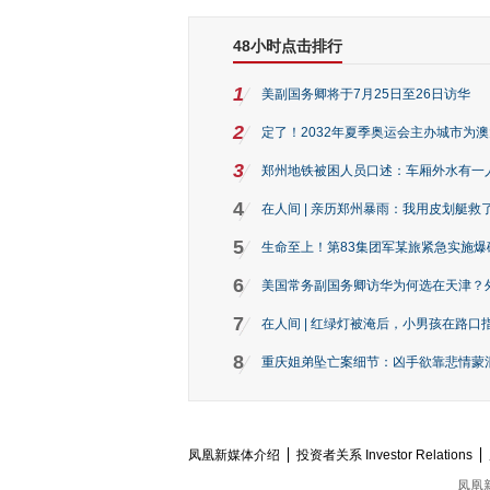
48小时点击排行
1
美副国务卿将于7月25日至26日访华
2
定了！2032年夏季奥运会主办城市为
3
郑州地铁被困人员口述：车厢外水有一
4
在人间 | 亲历郑州暴雨：我用皮划艇救
5
生命至上！第83集团军某旅紧急实施爆
6
美国常务副国务卿访华为何选在天津？
7
在人间 | 红绿灯被淹后，小男孩在路口指
8
重庆姐弟坠亡案细节：凶手欲靠悲情蒙混 
凤凰新媒体介绍
投资者关系 Investor Relations
凤凰