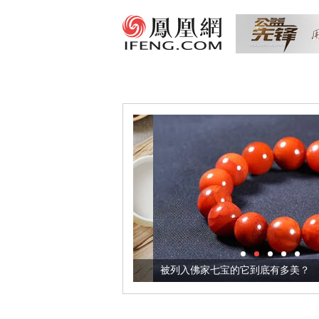
把它加到了牛轧糖里
被列入佛家七宝的它到底有多美？