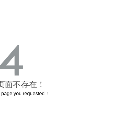
页面不存在！
he page you requested！
曲奇届的“爱马仕”把你的爱封在罐子里送给TA