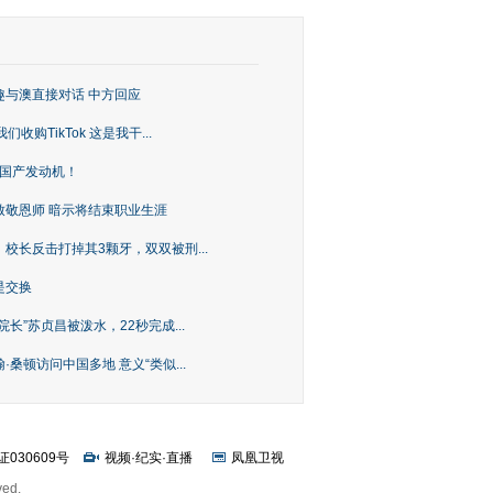
趣与澳直接对话 中方回应
购TikTok 这是我干...
上国产发动机！
致敬恩师 暗示将结束职业生涯
校长反击打掉其3颗牙，双双被刑...
是交换
长”苏贞昌被泼水，22秒完成...
桑顿访问中国多地 意义“类似...
证030609号
视频
·
纪实
·
直播
凤凰卫视
ved.