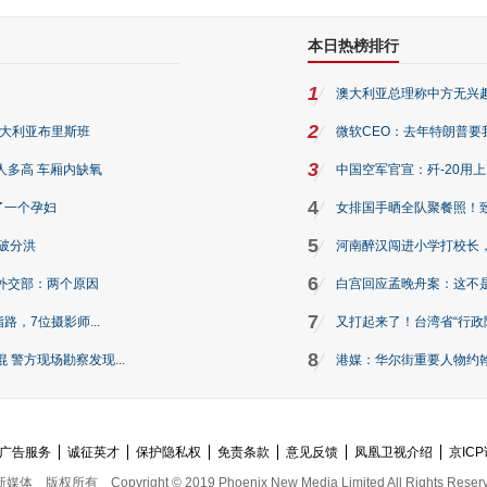
本日热榜排行
1
澳大利亚总理称中方无兴
2
澳大利亚布里斯班
微软CEO：去年特朗普要我们收
3
人多高 车厢内缺氧
中国空军官宣：歼-20用
4
了一个孕妇
女排国手晒全队聚餐照！
5
破分洪
河南醉汉闯进小学打校长，
6
外交部：两个原因
白宫回应孟晚舟案：这不
7
路，7位摄影师...
又打起来了！台湾省“行政院
8
警方现场勘察发现...
港媒：华尔街重要人物约翰·
广告服务
诚征英才
保护隐私权
免责条款
意见反馈
凤凰卫视介绍
京ICP
新媒体
版权所有
Copyright © 2019 Phoenix New Media Limited All Rights Reser