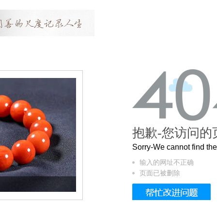
抱歉-您访问的
Sorry-We cannot find t
输入的网址不正确
页面已被删除
这个3.2米的长卷，还原了600岁的紫禁城