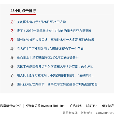
48小时点击排行
1
美副国务卿将于7月25日至26日访华
2
定了！2032年夏季奥运会主办城市为澳大利亚布里斯班
3
郑州地铁被困人员口述：车厢外水有一人多高 车厢内缺氧
4
在人间 | 亲历郑州暴雨：我用皮划艇救了一个孕妇
5
生命至上！第83集团军某旅紧急实施爆破分洪
6
美国常务副国务卿访华为何选在天津？外交部：两个原因
7
在人间 | 红绿灯被淹后，小男孩在路口指路，7位摄影师...
8
重庆姐弟坠亡案细节：凶手欲靠悲情蒙混 警方现场勘察发现...
凤凰新媒体介绍
投资者关系 Investor Relations
广告服务
诚征英才
保护隐
凤凰新媒体
版权所有
Copyright © 