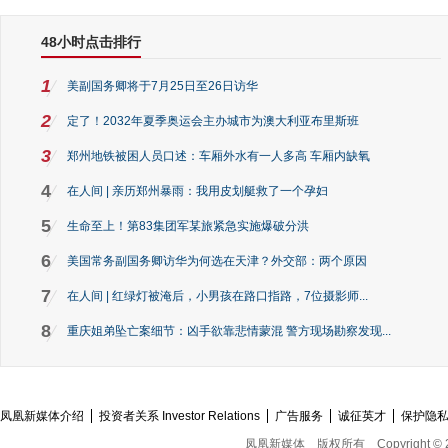
48小时点击排行
1
美副国务卿将于7月25日至26日访华
2
定了！2032年夏季奥运会主办城市为澳大利亚布里斯班
3
郑州地铁被困人员口述：车厢外水有一人多高 车厢内缺氧
4
在人间 | 亲历郑州暴雨：我用皮划艇救了一个孕妇
5
生命至上！第83集团军某旅紧急实施爆破分洪
6
美国常务副国务卿访华为何选在天津？外交部：两个原因
7
在人间 | 红绿灯被淹后，小男孩在路口指路，7位摄影师...
8
重庆姐弟坠亡案细节：凶手欲靠悲情蒙混 警方现场勘察发现...
凤凰新媒体介绍
投资者关系 Investor Relations
广告服务
诚征英才
保护隐
凤凰新媒体
版权所有
Copyright © 