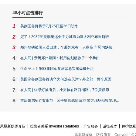
48小时点击排行
1
美副国务卿将于7月25日至26日访华
2
定了！2032年夏季奥运会主办城市为澳大利亚布里斯班
3
郑州地铁被困人员口述：车厢外水有一人多高 车厢内缺氧
4
在人间 | 亲历郑州暴雨：我用皮划艇救了一个孕妇
5
生命至上！第83集团军某旅紧急实施爆破分洪
6
美国常务副国务卿访华为何选在天津？外交部：两个原因
7
在人间 | 红绿灯被淹后，小男孩在路口指路，7位摄影师...
8
重庆姐弟坠亡案细节：凶手欲靠悲情蒙混 警方现场勘察发现...
凤凰新媒体介绍
投资者关系 Investor Relations
广告服务
诚征英才
保护隐
凤凰新媒体
版权所有
Copyright © 