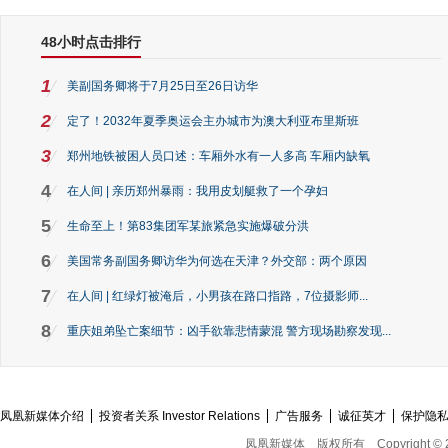
48小时点击排行
1
美副国务卿将于7月25日至26日访华
2
定了！2032年夏季奥运会主办城市为澳大利亚布里斯班
3
郑州地铁被困人员口述：车厢外水有一人多高 车厢内缺氧
4
在人间 | 亲历郑州暴雨：我用皮划艇救了一个孕妇
5
生命至上！第83集团军某旅紧急实施爆破分洪
6
美国常务副国务卿访华为何选在天津？外交部：两个原因
7
在人间 | 红绿灯被淹后，小男孩在路口指路，7位摄影师...
8
重庆姐弟坠亡案细节：凶手欲靠悲情蒙混 警方现场勘察发现...
凤凰新媒体介绍
投资者关系 Investor Relations
广告服务
诚征英才
保护隐
凤凰新媒体
版权所有
Copyright © 