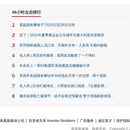
48小时点击排行
1
美副国务卿将于7月25日至26日访华
2
定了！2032年夏季奥运会主办城市为澳大利亚布里斯班
3
郑州地铁被困人员口述：车厢外水有一人多高 车厢内缺氧
4
在人间 | 亲历郑州暴雨：我用皮划艇救了一个孕妇
5
生命至上！第83集团军某旅紧急实施爆破分洪
6
美国常务副国务卿访华为何选在天津？外交部：两个原因
7
在人间 | 红绿灯被淹后，小男孩在路口指路，7位摄影师...
8
重庆姐弟坠亡案细节：凶手欲靠悲情蒙混 警方现场勘察发现...
凤凰新媒体介绍
投资者关系 Investor Relations
广告服务
诚征英才
保护隐
凤凰新媒体
版权所有
Copyright © 