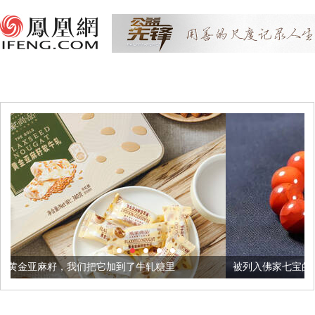
把它加到了牛轧糖里
被列入佛家七宝的它到底有多美？