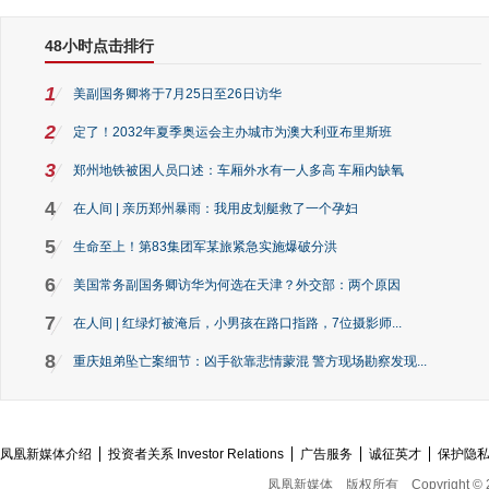
48小时点击排行
1
美副国务卿将于7月25日至26日访华
2
定了！2032年夏季奥运会主办城市为澳大利亚布里斯班
3
郑州地铁被困人员口述：车厢外水有一人多高 车厢内缺氧
4
在人间 | 亲历郑州暴雨：我用皮划艇救了一个孕妇
5
生命至上！第83集团军某旅紧急实施爆破分洪
6
美国常务副国务卿访华为何选在天津？外交部：两个原因
7
在人间 | 红绿灯被淹后，小男孩在路口指路，7位摄影师...
8
重庆姐弟坠亡案细节：凶手欲靠悲情蒙混 警方现场勘察发现...
凤凰新媒体介绍
投资者关系 Investor Relations
广告服务
诚征英才
保护隐
凤凰新媒体
版权所有
Copyright © 