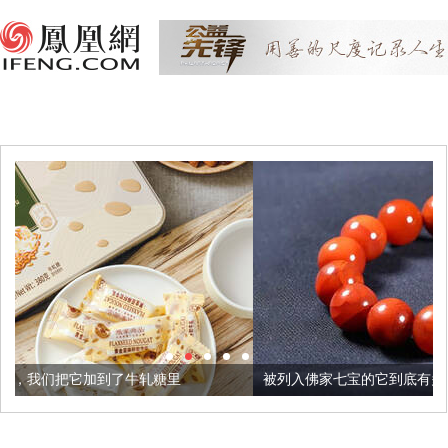
牛轧糖里
被列入佛家七宝的它到底有多美？