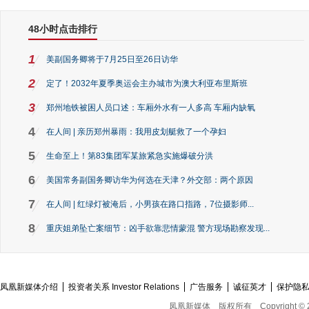
48小时点击排行
1
美副国务卿将于7月25日至26日访华
2
定了！2032年夏季奥运会主办城市为澳大利亚布里斯班
3
郑州地铁被困人员口述：车厢外水有一人多高 车厢内缺氧
4
在人间 | 亲历郑州暴雨：我用皮划艇救了一个孕妇
5
生命至上！第83集团军某旅紧急实施爆破分洪
6
美国常务副国务卿访华为何选在天津？外交部：两个原因
7
在人间 | 红绿灯被淹后，小男孩在路口指路，7位摄影师...
8
重庆姐弟坠亡案细节：凶手欲靠悲情蒙混 警方现场勘察发现...
凤凰新媒体介绍
投资者关系 Investor Relations
广告服务
诚征英才
保护隐
凤凰新媒体
版权所有
Copyright © 