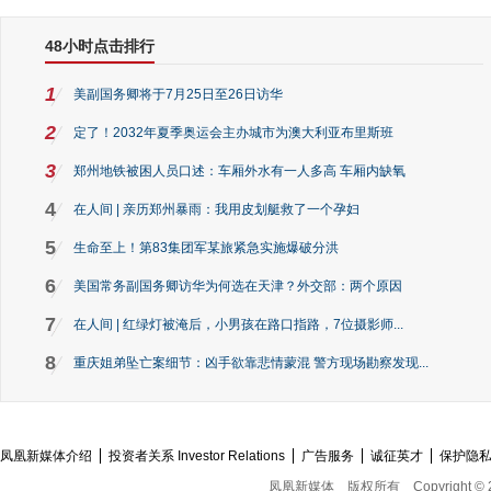
48小时点击排行
1
美副国务卿将于7月25日至26日访华
2
定了！2032年夏季奥运会主办城市为澳大利亚布里斯班
3
郑州地铁被困人员口述：车厢外水有一人多高 车厢内缺氧
4
在人间 | 亲历郑州暴雨：我用皮划艇救了一个孕妇
5
生命至上！第83集团军某旅紧急实施爆破分洪
6
美国常务副国务卿访华为何选在天津？外交部：两个原因
7
在人间 | 红绿灯被淹后，小男孩在路口指路，7位摄影师...
8
重庆姐弟坠亡案细节：凶手欲靠悲情蒙混 警方现场勘察发现...
凤凰新媒体介绍
投资者关系 Investor Relations
广告服务
诚征英才
保护隐
凤凰新媒体
版权所有
Copyright © 