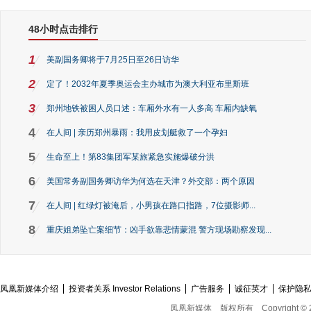
48小时点击排行
1
美副国务卿将于7月25日至26日访华
2
定了！2032年夏季奥运会主办城市为澳大利亚布里斯班
3
郑州地铁被困人员口述：车厢外水有一人多高 车厢内缺氧
4
在人间 | 亲历郑州暴雨：我用皮划艇救了一个孕妇
5
生命至上！第83集团军某旅紧急实施爆破分洪
6
美国常务副国务卿访华为何选在天津？外交部：两个原因
7
在人间 | 红绿灯被淹后，小男孩在路口指路，7位摄影师...
8
重庆姐弟坠亡案细节：凶手欲靠悲情蒙混 警方现场勘察发现...
凤凰新媒体介绍
投资者关系 Investor Relations
广告服务
诚征英才
保护隐
凤凰新媒体
版权所有
Copyright © 