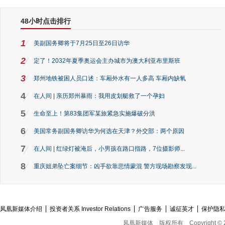
48小时点击排行
1
美副国务卿将于7月25日至26日访华
2
定了！2032年夏季奥运会主办城市为澳大利亚布里斯班
3
郑州地铁被困人员口述：车厢外水有一人多高 车厢内缺氧
4
在人间 | 亲历郑州暴雨：我用皮划艇救了一个孕妇
5
生命至上！第83集团军某旅紧急实施爆破分洪
6
美国常务副国务卿访华为何选在天津？外交部：两个原因
7
在人间 | 红绿灯被淹后，小男孩在路口指路，7位摄影师...
8
重庆姐弟坠亡案细节：凶手欲靠悲情蒙混 警方现场勘察发现...
凤凰新媒体介绍
投资者关系 Investor Relations
广告服务
诚征英才
保护隐
凤凰新媒体
版权所有
Copyright © 