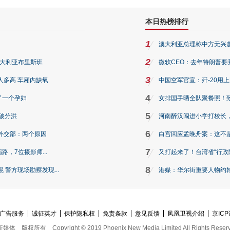
本日热榜排行
1
澳大利亚总理称中方无兴
2
澳大利亚布里斯班
微软CEO：去年特朗普要我们收
3
人多高 车厢内缺氧
中国空军官宣：歼-20用
4
了一个孕妇
女排国手晒全队聚餐照！
5
破分洪
河南醉汉闯进小学打校长，
6
外交部：两个原因
白宫回应孟晚舟案：这不
7
路，7位摄影师...
又打起来了！台湾省“行政院
8
警方现场勘察发现...
港媒：华尔街重要人物约翰·
广告服务
诚征英才
保护隐私权
免责条款
意见反馈
凤凰卫视介绍
京ICP
新媒体
版权所有
Copyright © 2019 Phoenix New Media Limited All Rights Reser