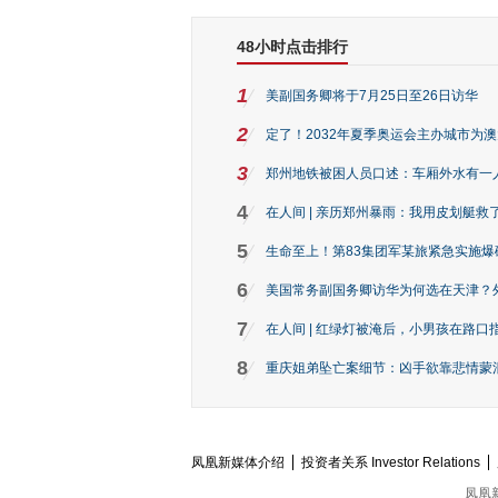
48小时点击排行
1
美副国务卿将于7月25日至26日访华
2
定了！2032年夏季奥运会主办城市为
3
郑州地铁被困人员口述：车厢外水有一
4
在人间 | 亲历郑州暴雨：我用皮划艇救
5
生命至上！第83集团军某旅紧急实施爆
6
美国常务副国务卿访华为何选在天津？
7
在人间 | 红绿灯被淹后，小男孩在路口指
8
重庆姐弟坠亡案细节：凶手欲靠悲情蒙混 
凤凰新媒体介绍
投资者关系 Investor Relations
凤凰