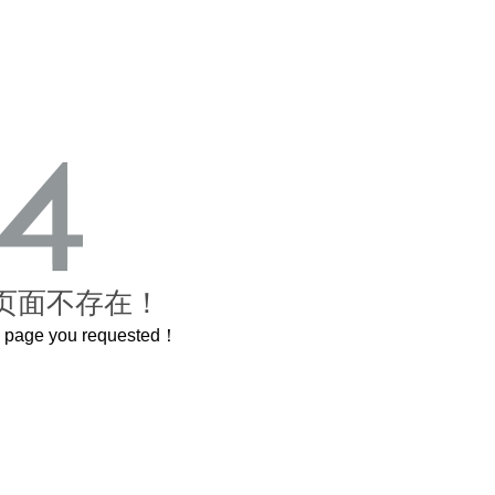
页面不存在！
he page you requested！
紫禁城
曲奇届的“爱马仕”把你的爱封在罐子里送