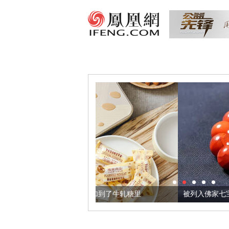
籽，我们把它加到了牛轧糖里
被列入佛家七宝的它到底有多