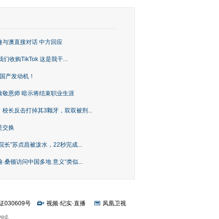
趣与澳直接对话 中方回应
购TikTok 这是我干...
上国产发动机！
致敬恩师 暗示将结束职业生涯
校长反击打掉其3颗牙，双双被刑...
是交换
长”苏贞昌被泼水，22秒完成...
桑顿访问中国多地 意义“类似...
证030609号
视频
·
纪实
·
直播
凤凰卫视
ved.