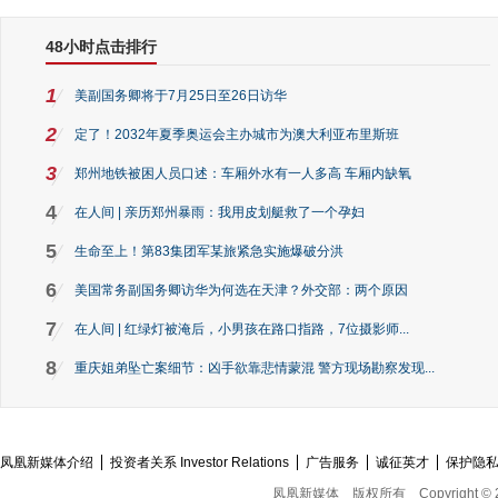
48小时点击排行
1
美副国务卿将于7月25日至26日访华
2
定了！2032年夏季奥运会主办城市为澳大利亚布里斯班
3
郑州地铁被困人员口述：车厢外水有一人多高 车厢内缺氧
4
在人间 | 亲历郑州暴雨：我用皮划艇救了一个孕妇
5
生命至上！第83集团军某旅紧急实施爆破分洪
6
美国常务副国务卿访华为何选在天津？外交部：两个原因
7
在人间 | 红绿灯被淹后，小男孩在路口指路，7位摄影师...
8
重庆姐弟坠亡案细节：凶手欲靠悲情蒙混 警方现场勘察发现...
凤凰新媒体介绍
投资者关系 Investor Relations
广告服务
诚征英才
保护隐
凤凰新媒体
版权所有
Copyright © 