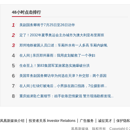
48小时点击排行
1
美副国务卿将于7月25日至26日访华
2
定了！2032年夏季奥运会主办城市为澳大利亚布里斯班
3
郑州地铁被困人员口述：车厢外水有一人多高 车厢内缺氧
4
在人间 | 亲历郑州暴雨：我用皮划艇救了一个孕妇
5
生命至上！第83集团军某旅紧急实施爆破分洪
6
美国常务副国务卿访华为何选在天津？外交部：两个原因
7
在人间 | 红绿灯被淹后，小男孩在路口指路，7位摄影师...
8
重庆姐弟坠亡案细节：凶手欲靠悲情蒙混 警方现场勘察发现...
凤凰新媒体介绍
投资者关系 Investor Relations
广告服务
诚征英才
保护隐
凤凰新媒体
版权所有
Copyright © 