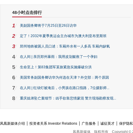
48小时点击排行
1
美副国务卿将于7月25日至26日访华
2
定了！2032年夏季奥运会主办城市为澳大利亚布里斯班
3
郑州地铁被困人员口述：车厢外水有一人多高 车厢内缺氧
4
在人间 | 亲历郑州暴雨：我用皮划艇救了一个孕妇
5
生命至上！第83集团军某旅紧急实施爆破分洪
6
美国常务副国务卿访华为何选在天津？外交部：两个原因
7
在人间 | 红绿灯被淹后，小男孩在路口指路，7位摄影师...
8
重庆姐弟坠亡案细节：凶手欲靠悲情蒙混 警方现场勘察发现...
凤凰新媒体介绍
投资者关系 Investor Relations
广告服务
诚征英才
保护隐
凤凰新媒体
版权所有
Copyright © 