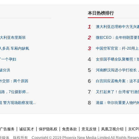
本日热榜排行
1
澳大利亚总理称中方无兴
2
澳大利亚布里斯班
微软CEO：去年特朗普要我们收
3
人多高 车厢内缺氧
中国空军官宣：歼-20用
4
了一个孕妇
女排国手晒全队聚餐照！
5
破分洪
河南醉汉闯进小学打校长，
6
外交部：两个原因
白宫回应孟晚舟案：这不
7
路，7位摄影师...
又打起来了！台湾省“行政院
8
警方现场勘察发现...
港媒：华尔街重要人物约翰·
广告服务
诚征英才
保护隐私权
免责条款
意见反馈
凤凰卫视介绍
京ICP
新媒体
版权所有
Copyright © 2019 Phoenix New Media Limited All Rights Reser