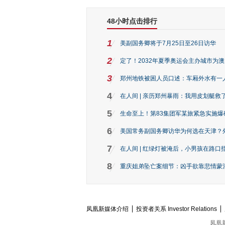
48小时点击排行
1
美副国务卿将于7月25日至26日访华
2
定了！2032年夏季奥运会主办城市为
3
郑州地铁被困人员口述：车厢外水有一
4
在人间 | 亲历郑州暴雨：我用皮划艇救
5
生命至上！第83集团军某旅紧急实施爆
6
美国常务副国务卿访华为何选在天津？
7
在人间 | 红绿灯被淹后，小男孩在路口指
8
重庆姐弟坠亡案细节：凶手欲靠悲情蒙混 
凤凰新媒体介绍
投资者关系 Investor Relations
凤凰