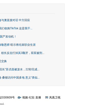
趣与澳直接对话 中方回应
购TikTok 这是我干...
上国产发动机！
致敬恩师 暗示将结束职业生涯
校长反击打掉其3颗牙，双双被刑...
是交换
长”苏贞昌被泼水，22秒完成...
桑顿访问中国多地 意义“类似...
证030609号
视频
·
纪实
·
直播
凤凰卫视
ved.