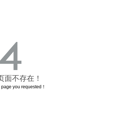
页面不存在！
he page you requested！
这个3.2米的长卷，还原了600岁的紫禁城