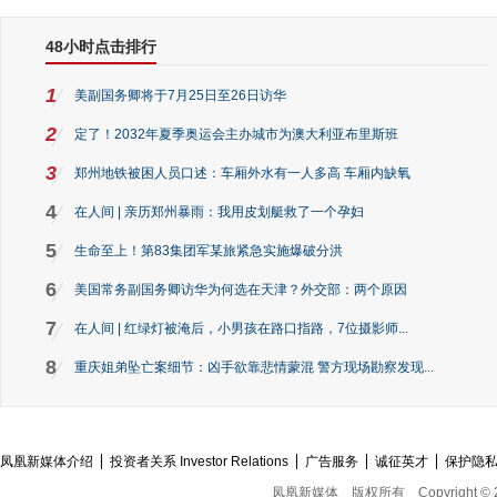
48小时点击排行
1
美副国务卿将于7月25日至26日访华
2
定了！2032年夏季奥运会主办城市为澳大利亚布里斯班
3
郑州地铁被困人员口述：车厢外水有一人多高 车厢内缺氧
4
在人间 | 亲历郑州暴雨：我用皮划艇救了一个孕妇
5
生命至上！第83集团军某旅紧急实施爆破分洪
6
美国常务副国务卿访华为何选在天津？外交部：两个原因
7
在人间 | 红绿灯被淹后，小男孩在路口指路，7位摄影师...
8
重庆姐弟坠亡案细节：凶手欲靠悲情蒙混 警方现场勘察发现...
凤凰新媒体介绍
投资者关系 Investor Relations
广告服务
诚征英才
保护隐
凤凰新媒体
版权所有
Copyright © 