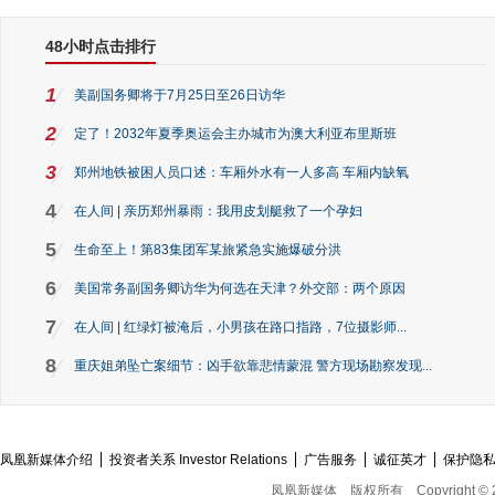
48小时点击排行
1
美副国务卿将于7月25日至26日访华
2
定了！2032年夏季奥运会主办城市为澳大利亚布里斯班
3
郑州地铁被困人员口述：车厢外水有一人多高 车厢内缺氧
4
在人间 | 亲历郑州暴雨：我用皮划艇救了一个孕妇
5
生命至上！第83集团军某旅紧急实施爆破分洪
6
美国常务副国务卿访华为何选在天津？外交部：两个原因
7
在人间 | 红绿灯被淹后，小男孩在路口指路，7位摄影师...
8
重庆姐弟坠亡案细节：凶手欲靠悲情蒙混 警方现场勘察发现...
凤凰新媒体介绍
投资者关系 Investor Relations
广告服务
诚征英才
保护隐
凤凰新媒体
版权所有
Copyright © 