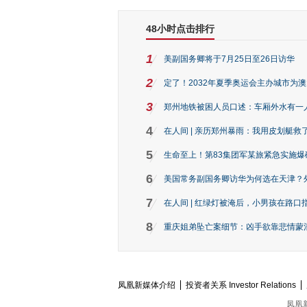
48小时点击排行
1
美副国务卿将于7月25日至26日访华
2
定了！2032年夏季奥运会主办城市为
3
郑州地铁被困人员口述：车厢外水有一
4
在人间 | 亲历郑州暴雨：我用皮划艇救
5
生命至上！第83集团军某旅紧急实施爆
6
美国常务副国务卿访华为何选在天津？
7
在人间 | 红绿灯被淹后，小男孩在路口指
8
重庆姐弟坠亡案细节：凶手欲靠悲情蒙混 
凤凰新媒体介绍
投资者关系 Investor Relations
凤凰