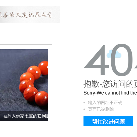
抱歉-您访问的
Sorry-We cannot find t
输入的网址不正确
页面已被删除
宝的它到底有多美？
这个3.2米的长卷，