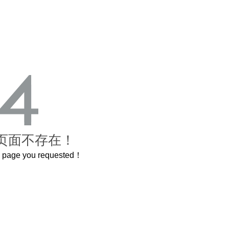
页面不存在！
he page you requested！
还原了600岁的紫禁城
曲奇届的“爱马仕”把你的