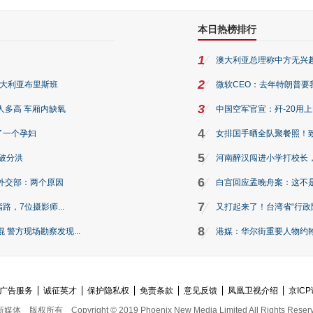
本日热榜排行
1
澳大利亚总理称中方无兴
2
澳大利亚布里斯班
微软CEO：去年特朗普要我们收
3
人多高 车厢内缺氧
中国空军官宣：歼-20用
4
了一个孕妇
女排国手晒全队聚餐照！
5
破分洪
河南醉汉闯进小学打校长，
6
外交部：两个原因
白宫回应孟晚舟案：这不
7
路，7位摄影师...
又打起来了！台湾省“行政院
8
警方现场勘察发现...
港媒：华尔街重要人物约翰·
广告服务
诚征英才
保护隐私权
免责条款
意见反馈
凤凰卫视介绍
京ICP
新媒体
版权所有
Copyright © 2019 Phoenix New Media Limited All Rights Reser