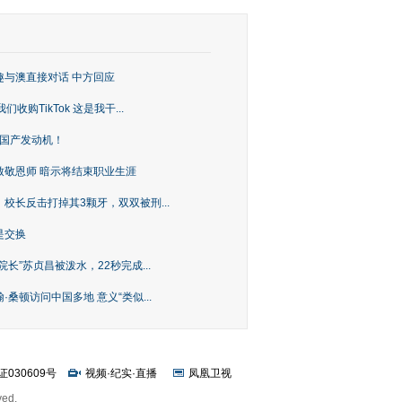
趣与澳直接对话 中方回应
购TikTok 这是我干...
上国产发动机！
致敬恩师 暗示将结束职业生涯
校长反击打掉其3颗牙，双双被刑...
是交换
长”苏贞昌被泼水，22秒完成...
桑顿访问中国多地 意义“类似...
证030609号
视频
·
纪实
·
直播
凤凰卫视
ved.