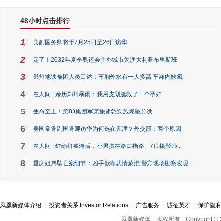
48小时点击排行
1
美副国务卿将于7月25日至26日访华
2
定了！2032年夏季奥运会主办城市为澳大利亚布里斯班
3
郑州地铁被困人员口述：车厢外水有一人多高 车厢内缺氧
4
在人间 | 亲历郑州暴雨：我用皮划艇救了一个孕妇
5
生命至上！第83集团军某旅紧急实施爆破分洪
6
美国常务副国务卿访华为何选在天津？外交部：两个原因
7
在人间 | 红绿灯被淹后，小男孩在路口指路，7位摄影师...
8
重庆姐弟坠亡案细节：凶手欲靠悲情蒙混 警方现场勘察发现...
凤凰新媒体介绍
投资者关系 Investor Relations
广告服务
诚征英才
保护隐
凤凰新媒体
版权所有
Copyright © 