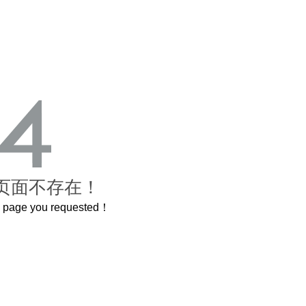
页面不存在！
he page you requested！
这个3.2米的长卷，还原了600岁的紫禁城