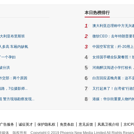
本日热榜排行
1
澳大利亚总理称中方无兴
2
澳大利亚布里斯班
微软CEO：去年特朗普要我们收
3
人多高 车厢内缺氧
中国空军官宣：歼-20用
4
了一个孕妇
女排国手晒全队聚餐照！
5
破分洪
河南醉汉闯进小学打校长，
6
外交部：两个原因
白宫回应孟晚舟案：这不
7
路，7位摄影师...
又打起来了！台湾省“行政院
8
警方现场勘察发现...
港媒：华尔街重要人物约翰·
广告服务
诚征英才
保护隐私权
免责条款
意见反馈
凤凰卫视介绍
京ICP
新媒体
版权所有
Copyright © 2019 Phoenix New Media Limited All Rights Reser