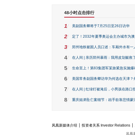
48小时点击排行
1
美副国务卿将于7月25日至26日访华
2
定了！2032年夏季奥运会主办城市为
3
郑州地铁被困人员口述：车厢外水有一
4
在人间 | 亲历郑州暴雨：我用皮划艇救
5
生命至上！第83集团军某旅紧急实施爆
6
美国常务副国务卿访华为何选在天津？
7
在人间 | 红绿灯被淹后，小男孩在路口指
8
重庆姐弟坠亡案细节：凶手欲靠悲情蒙混 
凤凰新媒体介绍
投资者关系 Investor Relations
凤凰