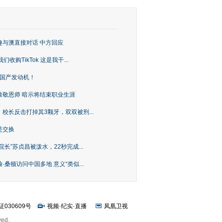
趣与澳直接对话 中方回应
购TikTok 这是我干...
上国产发动机！
致敬恩师 暗示将结束职业生涯
校长反击打掉其3颗牙，双双被刑...
是交换
长”苏贞昌被泼水，22秒完成...
桑顿访问中国多地 意义“类似...
证030609号
视频
·
纪实
·
直播
凤凰卫视
ved.