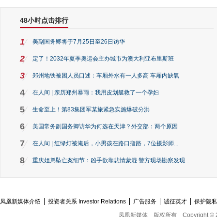
48小时点击排行
1
美副国务卿将于7月25日至26日访华
2
定了！2032年夏季奥运会主办城市为澳大利亚布里斯班
3
郑州地铁被困人员口述：车厢外水有一人多高 车厢内缺氧
4
在人间 | 亲历郑州暴雨：我用皮划艇救了一个孕妇
5
生命至上！第83集团军某旅紧急实施爆破分洪
6
美国常务副国务卿访华为何选在天津？外交部：两个原因
7
在人间 | 红绿灯被淹后，小男孩在路口指路，7位摄影师...
8
重庆姐弟坠亡案细节：凶手欲靠悲情蒙混 警方现场勘察发现...
凤凰新媒体介绍
投资者关系 Investor Relations
广告服务
诚征英才
保护隐
凤凰新媒体
版权所有
Copyright © 