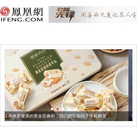
亚麻籽，我们把它加到了牛轧糖里
被列入佛家七宝的它到底