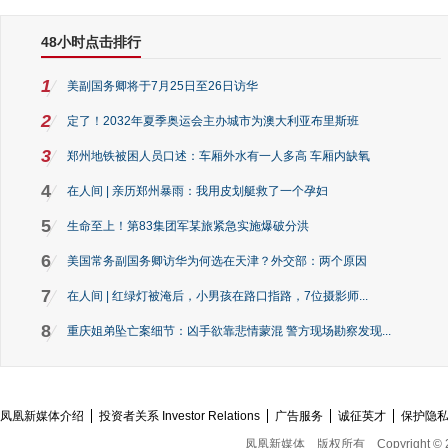
48小时点击排行
1
美副国务卿将于7月25日至26日访华
2
定了！2032年夏季奥运会主办城市为澳大利亚布里斯班
3
郑州地铁被困人员口述：车厢外水有一人多高 车厢内缺氧
4
在人间 | 亲历郑州暴雨：我用皮划艇救了一个孕妇
5
生命至上！第83集团军某旅紧急实施爆破分洪
6
美国常务副国务卿访华为何选在天津？外交部：两个原因
7
在人间 | 红绿灯被淹后，小男孩在路口指路，7位摄影师...
8
重庆姐弟坠亡案细节：凶手欲靠悲情蒙混 警方现场勘察发现...
凤凰新媒体介绍
投资者关系 Investor Relations
广告服务
诚征英才
保护隐
凤凰新媒体
版权所有
Copyright © 