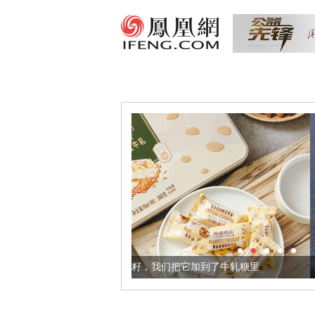
康的黄金亚麻籽，我们把它加到了牛轧糖里
被列入佛家七宝