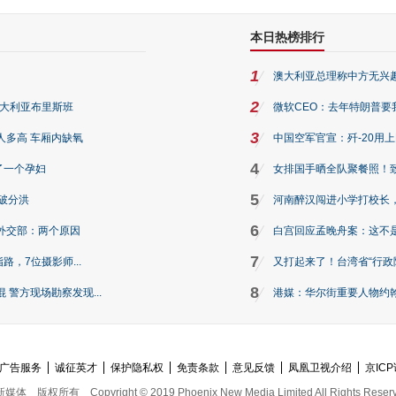
本日热榜排行
1
澳大利亚总理称中方无兴
2
澳大利亚布里斯班
微软CEO：去年特朗普要我们收
3
人多高 车厢内缺氧
中国空军官宣：歼-20用
4
了一个孕妇
女排国手晒全队聚餐照！
5
破分洪
河南醉汉闯进小学打校长，
6
外交部：两个原因
白宫回应孟晚舟案：这不
7
路，7位摄影师...
又打起来了！台湾省“行政院
8
警方现场勘察发现...
港媒：华尔街重要人物约翰·
广告服务
诚征英才
保护隐私权
免责条款
意见反馈
凤凰卫视介绍
京ICP
新媒体
版权所有
Copyright © 2019 Phoenix New Media Limited All Rights Reser