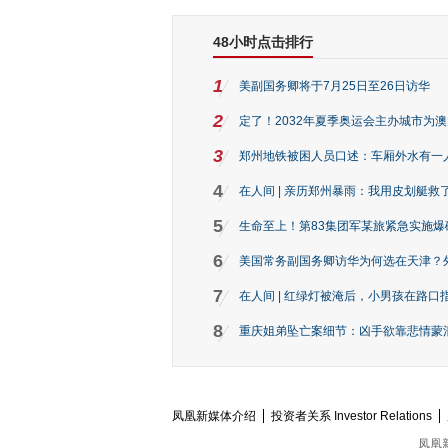
48小时点击排行
1
美副国务卿将于7月25日至26日访华
2
定了！2032年夏季奥运会主办城市为
3
郑州地铁被困人员口述：车厢外水有一
4
在人间 | 亲历郑州暴雨：我用皮划艇救
5
生命至上！第83集团军某旅紧急实施爆
6
美国常务副国务卿访华为何选在天津？
7
在人间 | 红绿灯被淹后，小男孩在路口指
8
重庆姐弟坠亡案细节：凶手欲靠悲情蒙混 
凤凰新媒体介绍
投资者关系 Investor Relations
凤凰