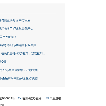
趣与澳直接对话 中方回应
购TikTok 这是我干...
上国产发动机！
致敬恩师 暗示将结束职业生涯
校长反击打掉其3颗牙，双双被刑...
是交换
长”苏贞昌被泼水，22秒完成...
桑顿访问中国多地 意义“类似...
证030609号
视频
·
纪实
·
直播
凤凰卫视
ved.