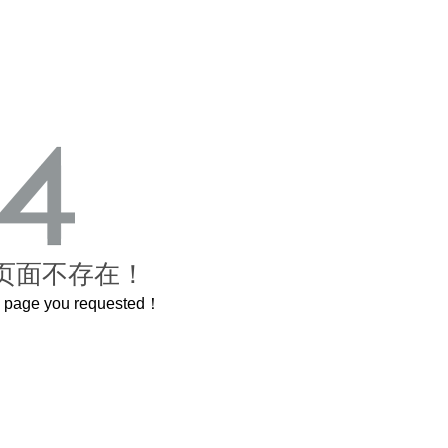
页面不存在！
he page you requested！
原了600岁的紫禁城
曲奇届的“爱马仕”把你的