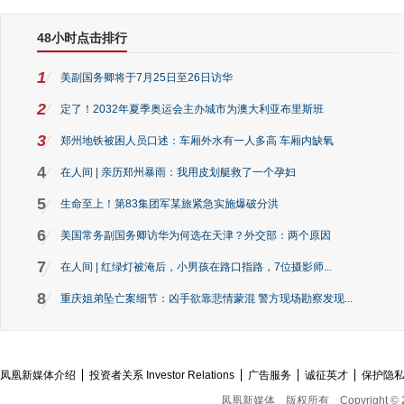
48小时点击排行
1
美副国务卿将于7月25日至26日访华
2
定了！2032年夏季奥运会主办城市为澳大利亚布里斯班
3
郑州地铁被困人员口述：车厢外水有一人多高 车厢内缺氧
4
在人间 | 亲历郑州暴雨：我用皮划艇救了一个孕妇
5
生命至上！第83集团军某旅紧急实施爆破分洪
6
美国常务副国务卿访华为何选在天津？外交部：两个原因
7
在人间 | 红绿灯被淹后，小男孩在路口指路，7位摄影师...
8
重庆姐弟坠亡案细节：凶手欲靠悲情蒙混 警方现场勘察发现...
凤凰新媒体介绍
投资者关系 Investor Relations
广告服务
诚征英才
保护隐
凤凰新媒体
版权所有
Copyright © 