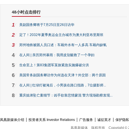
48小时点击排行
1
美副国务卿将于7月25日至26日访华
2
定了！2032年夏季奥运会主办城市为澳大利亚布里斯班
3
郑州地铁被困人员口述：车厢外水有一人多高 车厢内缺氧
4
在人间 | 亲历郑州暴雨：我用皮划艇救了一个孕妇
5
生命至上！第83集团军某旅紧急实施爆破分洪
6
美国常务副国务卿访华为何选在天津？外交部：两个原因
7
在人间 | 红绿灯被淹后，小男孩在路口指路，7位摄影师...
8
重庆姐弟坠亡案细节：凶手欲靠悲情蒙混 警方现场勘察发现...
凤凰新媒体介绍
投资者关系 Investor Relations
广告服务
诚征英才
保护隐
凤凰新媒体
版权所有
Copyright © 