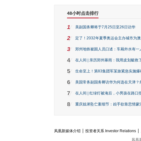
48小时点击排行
1
美副国务卿将于7月25日至26日访华
2
定了！2032年夏季奥运会主办城市为
3
郑州地铁被困人员口述：车厢外水有一
4
在人间 | 亲历郑州暴雨：我用皮划艇救
5
生命至上！第83集团军某旅紧急实施爆
6
美国常务副国务卿访华为何选在天津？
7
在人间 | 红绿灯被淹后，小男孩在路口指
8
重庆姐弟坠亡案细节：凶手欲靠悲情蒙混 
凤凰新媒体介绍
投资者关系 Investor Relations
凤凰