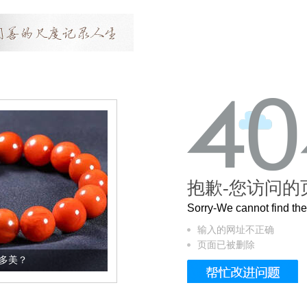
抱歉-您访问的
Sorry-We cannot find t
输入的网址不正确
页面已被删除
这个3.2米的长卷，还原了600岁的紫禁城