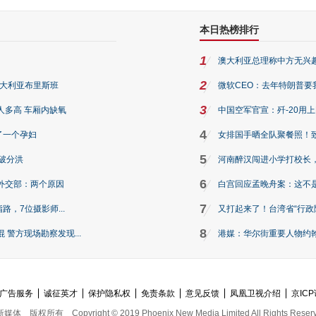
本日热榜排行
1
澳大利亚总理称中方无兴
2
澳大利亚布里斯班
微软CEO：去年特朗普要我们收
3
人多高 车厢内缺氧
中国空军官宣：歼-20用
4
了一个孕妇
女排国手晒全队聚餐照！
5
破分洪
河南醉汉闯进小学打校长，
6
外交部：两个原因
白宫回应孟晚舟案：这不
7
路，7位摄影师...
又打起来了！台湾省“行政院
8
警方现场勘察发现...
港媒：华尔街重要人物约翰·
广告服务
诚征英才
保护隐私权
免责条款
意见反馈
凤凰卫视介绍
京ICP
新媒体
版权所有
Copyright © 2019 Phoenix New Media Limited All Rights Reser