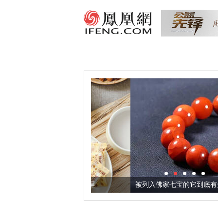
把它加到了牛轧糖里
被列入佛家七宝的它到底有多美？