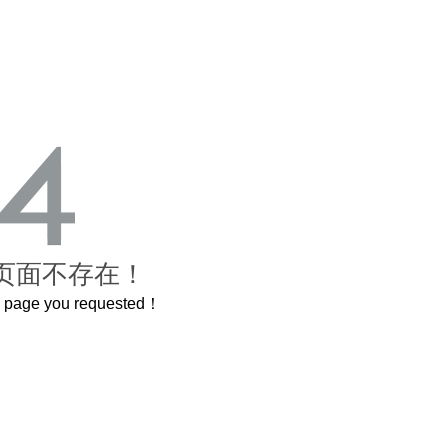
页面不存在！
he page you requested！
曲奇届的“爱马仕”把你的爱封在罐子里送给TA