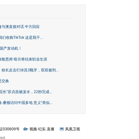
趣与澳直接对话 中方回应
购TikTok 这是我干...
上国产发动机！
致敬恩师 暗示将结束职业生涯
校长反击打掉其3颗牙，双双被刑...
是交换
长”苏贞昌被泼水，22秒完成...
桑顿访问中国多地 意义“类似...
证030609号
视频
·
纪实
·
直播
凤凰卫视
ved.