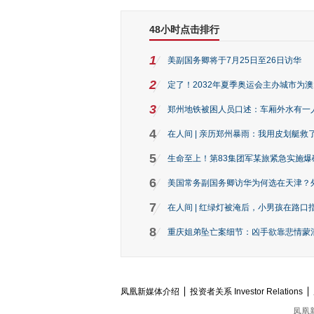
48小时点击排行
1
美副国务卿将于7月25日至26日访华
2
定了！2032年夏季奥运会主办城市为
3
郑州地铁被困人员口述：车厢外水有一
4
在人间 | 亲历郑州暴雨：我用皮划艇救
5
生命至上！第83集团军某旅紧急实施爆
6
美国常务副国务卿访华为何选在天津？
7
在人间 | 红绿灯被淹后，小男孩在路口指
8
重庆姐弟坠亡案细节：凶手欲靠悲情蒙混 
凤凰新媒体介绍
投资者关系 Investor Relations
凤凰