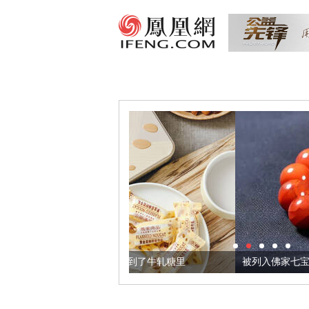
，我们把它加到了牛轧糖里
被列入佛家七宝的它到底有多美