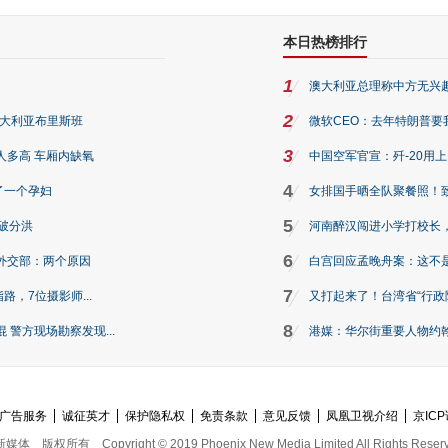
本日热榜排行
1
澳大利亚总理称中方无兴
2
澳大利亚布里斯班
微软CEO：去年特朗普要我们收
3
人多高 车厢内缺氧
中国空军官宣：歼-20用
4
了一个孕妇
女排国手晒全队聚餐照！
5
破分洪
河南醉汉闯进小学打校长，
6
外交部：两个原因
白宫回应孟晚舟案：这不
7
路，7位摄影师...
又打起来了！台湾省“行政院
8
警方现场勘察发现...
港媒：华尔街重要人物约翰·
广告服务
诚征英才
保护隐私权
免责条款
意见反馈
凤凰卫视介绍
京ICP
新媒体
版权所有
Copyright © 2019 Phoenix New Media Limited All Rights Reser