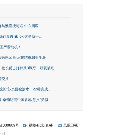
趣与澳直接对话 中方回应
购TikTok 这是我干...
上国产发动机！
致敬恩师 暗示将结束职业生涯
校长反击打掉其3颗牙，双双被刑...
是交换
长”苏贞昌被泼水，22秒完成...
桑顿访问中国多地 意义“类似...
证030609号
视频
·
纪实
·
直播
凤凰卫视
ved.