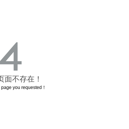
页面不存在！
he page you requested！
禁城
曲奇届的“爱马仕”把你的爱封在罐子里送给