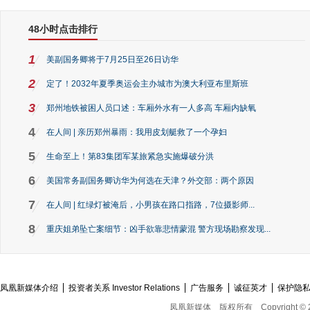
48小时点击排行
1
美副国务卿将于7月25日至26日访华
2
定了！2032年夏季奥运会主办城市为澳大利亚布里斯班
3
郑州地铁被困人员口述：车厢外水有一人多高 车厢内缺氧
4
在人间 | 亲历郑州暴雨：我用皮划艇救了一个孕妇
5
生命至上！第83集团军某旅紧急实施爆破分洪
6
美国常务副国务卿访华为何选在天津？外交部：两个原因
7
在人间 | 红绿灯被淹后，小男孩在路口指路，7位摄影师...
8
重庆姐弟坠亡案细节：凶手欲靠悲情蒙混 警方现场勘察发现...
凤凰新媒体介绍
投资者关系 Investor Relations
广告服务
诚征英才
保护隐
凤凰新媒体
版权所有
Copyright © 