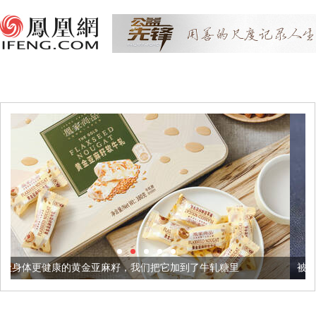
亚麻籽，我们把它加到了牛轧糖里
被列入佛家七宝的它到底