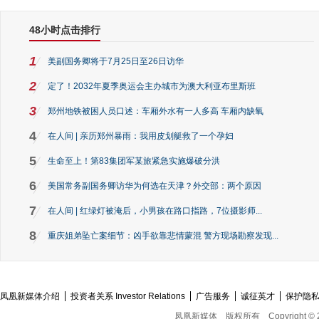
48小时点击排行
1
美副国务卿将于7月25日至26日访华
2
定了！2032年夏季奥运会主办城市为澳大利亚布里斯班
3
郑州地铁被困人员口述：车厢外水有一人多高 车厢内缺氧
4
在人间 | 亲历郑州暴雨：我用皮划艇救了一个孕妇
5
生命至上！第83集团军某旅紧急实施爆破分洪
6
美国常务副国务卿访华为何选在天津？外交部：两个原因
7
在人间 | 红绿灯被淹后，小男孩在路口指路，7位摄影师...
8
重庆姐弟坠亡案细节：凶手欲靠悲情蒙混 警方现场勘察发现...
凤凰新媒体介绍
投资者关系 Investor Relations
广告服务
诚征英才
保护隐
凤凰新媒体
版权所有
Copyright © 