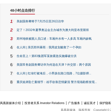
48小时点击排行
1
美副国务卿将于7月25日至26日访华
2
定了！2032年夏季奥运会主办城市为澳大利亚布里斯班
3
郑州地铁被困人员口述：车厢外水有一人多高 车厢内缺氧
4
在人间 | 亲历郑州暴雨：我用皮划艇救了一个孕妇
5
生命至上！第83集团军某旅紧急实施爆破分洪
6
美国常务副国务卿访华为何选在天津？外交部：两个原因
7
在人间 | 红绿灯被淹后，小男孩在路口指路，7位摄影师...
8
重庆姐弟坠亡案细节：凶手欲靠悲情蒙混 警方现场勘察发现...
凤凰新媒体介绍
投资者关系 Investor Relations
广告服务
诚征英才
保护隐
凤凰新媒体
版权所有
Copyright © 