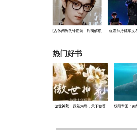
将再购买18架俄制雅
美媒：美军已消耗近80%“萨德”反
美国拟大幅提升“
克-130M
导系统拦截弹
德”系
热门好书
升迁记：人生就是利欲场，利
傲世神荒：我若为邪，天下独尊
残阳帝国：如
为媒，欲为介