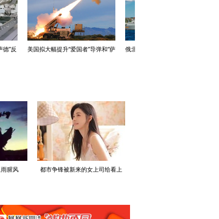
演绎复古
黑长直配烟熏妆熟女气质拉满，这
美军称已部署一架重型运输直升机
样的李兰迪你见过吗？
至中东地区
血雨腥风
都市争锋被新来的女上司给看上
寒门风骨:寒门，也是有风骨的