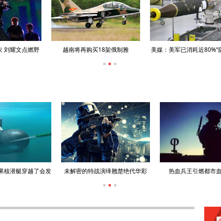
爱国者”导弹和“萨
俄北方舰队在巴伦之海军演，导弹
漫步城市霓虹夜色，杨紫
统产能
巡洋舰领衔
摩登穿搭范本
果核潜艇穿越了会发
未解密的特战演绎翘楚绝代华彩
热血兵王引燃都市
生什么？