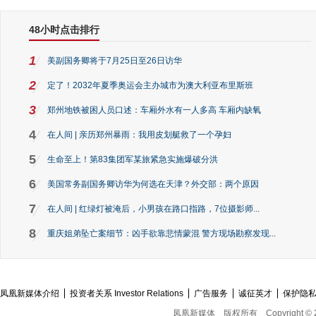
48小时点击排行
1
美副国务卿将于7月25日至26日访华
2
定了！2032年夏季奥运会主办城市为澳大利亚布里斯班
3
郑州地铁被困人员口述：车厢外水有一人多高 车厢内缺氧
4
在人间 | 亲历郑州暴雨：我用皮划艇救了一个孕妇
5
生命至上！第83集团军某旅紧急实施爆破分洪
6
美国常务副国务卿访华为何选在天津？外交部：两个原因
7
在人间 | 红绿灯被淹后，小男孩在路口指路，7位摄影师...
8
重庆姐弟坠亡案细节：凶手欲靠悲情蒙混 警方现场勘察发现...
凤凰新媒体介绍
投资者关系 Investor Relations
广告服务
诚征英才
保护隐
凤凰新媒体
版权所有
Copyright © 