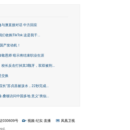
趣与澳直接对话 中方回应
购TikTok 这是我干...
上国产发动机！
致敬恩师 暗示将结束职业生涯
校长反击打掉其3颗牙，双双被刑...
是交换
长”苏贞昌被泼水，22秒完成...
桑顿访问中国多地 意义“类似...
证030609号
视频
·
纪实
·
直播
凤凰卫视
ved.