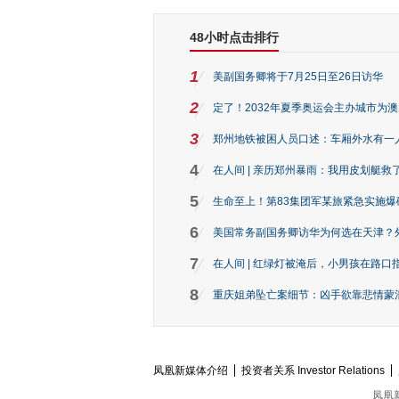
48小时点击排行
1
美副国务卿将于7月25日至26日访华
2
定了！2032年夏季奥运会主办城市为
3
郑州地铁被困人员口述：车厢外水有一
4
在人间 | 亲历郑州暴雨：我用皮划艇救
5
生命至上！第83集团军某旅紧急实施爆
6
美国常务副国务卿访华为何选在天津？
7
在人间 | 红绿灯被淹后，小男孩在路口指
8
重庆姐弟坠亡案细节：凶手欲靠悲情蒙混 
凤凰新媒体介绍
投资者关系 Investor Relations
凤凰