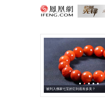
把它加到了牛轧糖里
被列入佛家七宝的它到底有多美？