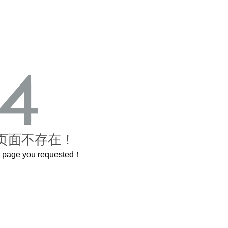
页面不存在！
he page you requested！
曲奇届的“爱马仕”把你的爱封在罐子里送给TA