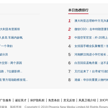
本日热榜排行
1
澳大利亚总理称中方无兴
2
澳大利亚布里斯班
微软CEO：去年特朗普要我们收
3
人多高 车厢内缺氧
中国空军官宣：歼-20用
4
了一个孕妇
女排国手晒全队聚餐照！
5
破分洪
河南醉汉闯进小学打校长，
6
外交部：两个原因
白宫回应孟晚舟案：这不
7
路，7位摄影师...
又打起来了！台湾省“行政院
8
警方现场勘察发现...
港媒：华尔街重要人物约翰·
广告服务
诚征英才
保护隐私权
免责条款
意见反馈
凤凰卫视介绍
京ICP
新媒体
版权所有
Copyright © 2019 Phoenix New Media Limited All Rights Reser