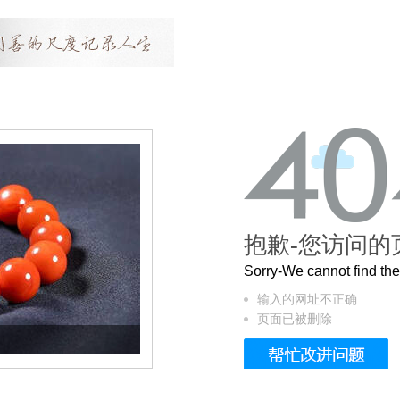
抱歉-您访问的
Sorry-We cannot find t
输入的网址不正确
页面已被删除
这个3.2米的长卷，还原了600岁的紫禁城