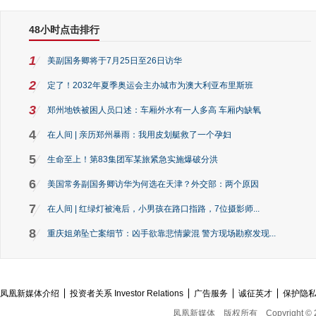
48小时点击排行
1
美副国务卿将于7月25日至26日访华
2
定了！2032年夏季奥运会主办城市为澳大利亚布里斯班
3
郑州地铁被困人员口述：车厢外水有一人多高 车厢内缺氧
4
在人间 | 亲历郑州暴雨：我用皮划艇救了一个孕妇
5
生命至上！第83集团军某旅紧急实施爆破分洪
6
美国常务副国务卿访华为何选在天津？外交部：两个原因
7
在人间 | 红绿灯被淹后，小男孩在路口指路，7位摄影师...
8
重庆姐弟坠亡案细节：凶手欲靠悲情蒙混 警方现场勘察发现...
凤凰新媒体介绍
投资者关系 Investor Relations
广告服务
诚征英才
保护隐
凤凰新媒体
版权所有
Copyright © 