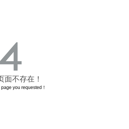
页面不存在！
he page you requested！
曲奇届的“爱马仕”把你的爱封在罐子里送给TA