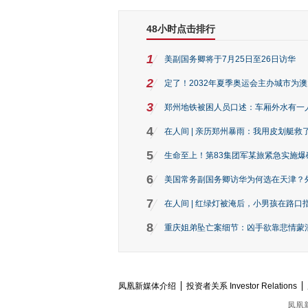
48小时点击排行
1
美副国务卿将于7月25日至26日访华
2
定了！2032年夏季奥运会主办城市为
3
郑州地铁被困人员口述：车厢外水有一
4
在人间 | 亲历郑州暴雨：我用皮划艇救
5
生命至上！第83集团军某旅紧急实施爆
6
美国常务副国务卿访华为何选在天津？
7
在人间 | 红绿灯被淹后，小男孩在路口指
8
重庆姐弟坠亡案细节：凶手欲靠悲情蒙混 
凤凰新媒体介绍
投资者关系 Investor Relations
凤凰