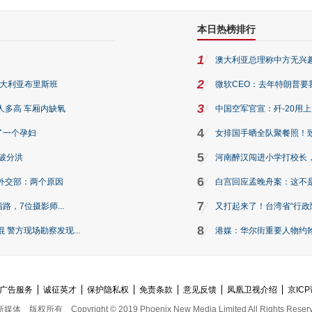
本日热榜排行
1
澳大利亚总理称中方无兴
2
澳大利亚布里斯班
微软CEO：去年特朗普要我们收
3
人多高 车厢内缺氧
中国空军官宣：歼-20用
4
了一个孕妇
女排国手晒全队聚餐照！
5
破分洪
河南醉汉闯进小学打校长，
6
外交部：两个原因
白宫回应孟晚舟案：这不
7
路，7位摄影师...
又打起来了！台湾省“行政院
8
警方现场勘察发现...
港媒：华尔街重要人物约翰·
广告服务
诚征英才
保护隐私权
免责条款
意见反馈
凤凰卫视介绍
京ICP
新媒体
版权所有
Copyright © 2019 Phoenix New Media Limited All Rights Reser