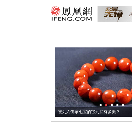
把它加到了牛轧糖里
被列入佛家七宝的它到底有多美？