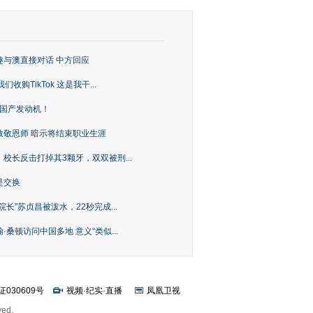
趣与澳直接对话 中方回应
购TikTok 这是我干...
上国产发动机！
致敬恩师 暗示将结束职业生涯
校长反击打掉其3颗牙，双双被刑...
是交换
长”苏贞昌被泼水，22秒完成...
桑顿访问中国多地 意义“类似...
证030609号
视频
·
纪实
·
直播
凤凰卫视
ved.