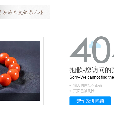
抱歉-您访问的
Sorry-We cannot find t
输入的网址不正确
页面已被删除
这个3.2米的长卷，还原了600岁的紫禁城