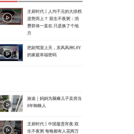
主厨时代丨人均千元的大排档
逆势而上？ 双生不夜粥：消
费群体一直在 只是换了个地
方
把副驾宠上天，东风风神L8Y
的家庭幸福密码
旅途｜妈妈为脑瘫儿子卖房当
8年蜘蛛人
主厨时代丨中国最贵宵夜:双
生不夜粥 每晚都有人花两万