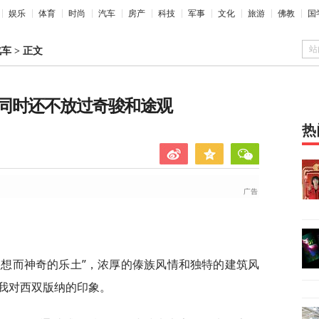
娱乐
体育
时尚
汽车
房产
科技
军事
文化
旅游
佛教
国
站
汽车
>
正文
同时还不放过奇骏和途观
热
理想而神奇的乐土”，浓厚的傣族风情和独特的建筑风
我对西双版纳的印象。