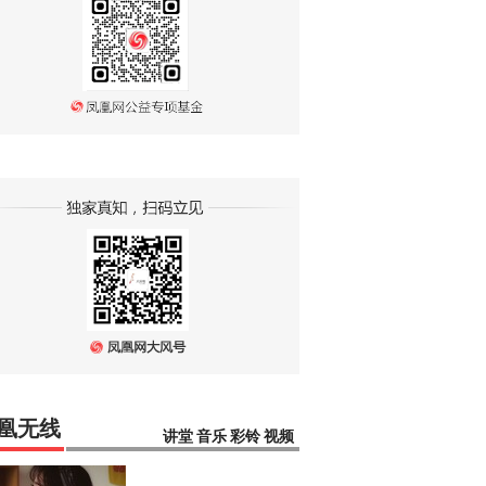
凰无线
讲堂
音乐
彩铃
视频