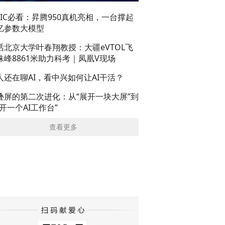
AIC必看：昇腾950真机亮相，一台撑起
亿参数大模型
话北京大学叶春翔教授：大疆eVTOL飞
珠峰8861米助力科考｜凤凰V现场
人还在聊AI，看中兴如何让AI干活？
叠屏的第二次进化：从“展开一块大屏”到
展开一个AI工作台”
查看更多