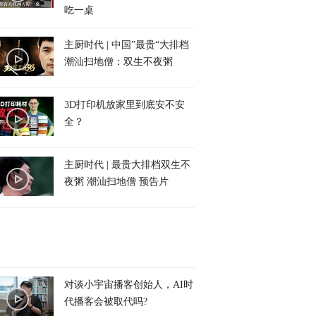
吃一桌
主厨时代 | 中国”最贵“大排档
潮汕扫地僧：双生不夜粥
3D打印机放家里到底安不安
全？
主厨时代 | 最贵大排档双生不
夜粥 潮汕扫地僧 预告片
对谈小宇宙播客创始人，AI时
代播客会被取代吗?