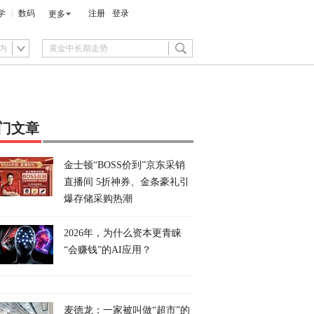
学
数码
注册
登录
更多
内
门文章
金士顿“BOSS价到”京东采销
直播间 5折神券、金条豪礼引
爆存储采购热潮
2026年，为什么资本更青睐
“会赚钱”的AI应用？
麦德龙：一家被叫做“超市”的