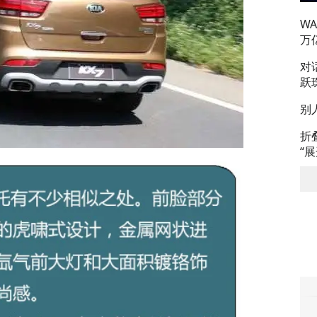
W
万
对
跃
别
折
“