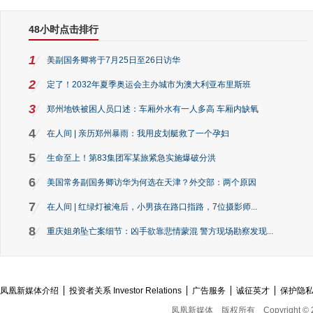
48小时点击排行
1
美副国务卿将于7月25日至26日访华
2
定了！2032年夏季奥运会主办城市为澳大利亚布里斯班
3
郑州地铁被困人员口述：车厢外水有一人多高 车厢内缺氧
4
在人间 | 亲历郑州暴雨：我用皮划艇救了一个孕妇
5
生命至上！第83集团军某旅紧急实施爆破分洪
6
美国常务副国务卿访华为何选在天津？外交部：两个原因
7
在人间 | 红绿灯被淹后，小男孩在路口指路，7位摄影师...
8
重庆姐弟坠亡案细节：凶手欲靠悲情蒙混 警方现场勘察发现...
凤凰新媒体介绍
投资者关系 Investor Relations
广告服务
诚征英才
保护隐
凤凰新媒体
版权所有
Copyright © 