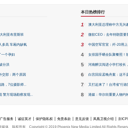
本日热榜排行
1
澳大利亚总理称中方无兴
2
澳大利亚布里斯班
微软CEO：去年特朗普要我们收
3
人多高 车厢内缺氧
中国空军官宣：歼-20用
4
了一个孕妇
女排国手晒全队聚餐照！
5
破分洪
河南醉汉闯进小学打校长，
6
外交部：两个原因
白宫回应孟晚舟案：这不
7
路，7位摄影师...
又打起来了！台湾省“行政院
8
警方现场勘察发现...
港媒：华尔街重要人物约翰·
广告服务
诚征英才
保护隐私权
免责条款
意见反馈
凤凰卫视介绍
京ICP
新媒体
版权所有
Copyright © 2019 Phoenix New Media Limited All Rights Reser