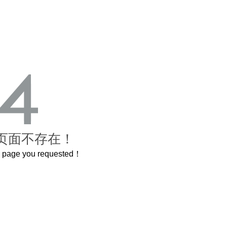
页面不存在！
he page you requested！
这个3.2米的长卷，还原了600岁的紫禁城