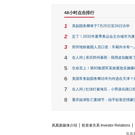
48小时点击排行
1
美副国务卿将于7月25日至26日访华
2
定了！2032年夏季奥运会主办城市为
3
郑州地铁被困人员口述：车厢外水有一
4
在人间 | 亲历郑州暴雨：我用皮划艇救
5
生命至上！第83集团军某旅紧急实施爆
6
美国常务副国务卿访华为何选在天津？
7
在人间 | 红绿灯被淹后，小男孩在路口指
8
重庆姐弟坠亡案细节：凶手欲靠悲情蒙混 
凤凰新媒体介绍
投资者关系 Investor Relations
凤凰