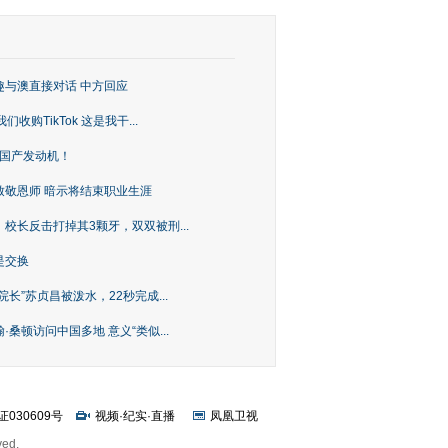
趣与澳直接对话 中方回应
购TikTok 这是我干...
上国产发动机！
致敬恩师 暗示将结束职业生涯
校长反击打掉其3颗牙，双双被刑...
是交换
长”苏贞昌被泼水，22秒完成...
桑顿访问中国多地 意义“类似...
证030609号
视频
·
纪实
·
直播
凤凰卫视
ved.