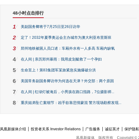
48小时点击排行
1
美副国务卿将于7月25日至26日访华
2
定了！2032年夏季奥运会主办城市为澳大利亚布里斯班
3
郑州地铁被困人员口述：车厢外水有一人多高 车厢内缺氧
4
在人间 | 亲历郑州暴雨：我用皮划艇救了一个孕妇
5
生命至上！第83集团军某旅紧急实施爆破分洪
6
美国常务副国务卿访华为何选在天津？外交部：两个原因
7
在人间 | 红绿灯被淹后，小男孩在路口指路，7位摄影师...
8
重庆姐弟坠亡案细节：凶手欲靠悲情蒙混 警方现场勘察发现...
凤凰新媒体介绍
投资者关系 Investor Relations
广告服务
诚征英才
保护隐
凤凰新媒体
版权所有
Copyright © 