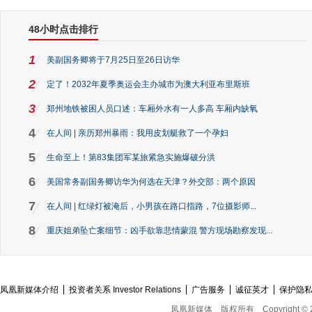
48小时点击排行
1
美副国务卿将于7月25日至26日访华
2
定了！2032年夏季奥运会主办城市为澳大利亚布里斯班
3
郑州地铁被困人员口述：车厢外水有一人多高 车厢内缺氧
4
在人间 | 亲历郑州暴雨：我用皮划艇救了一个孕妇
5
生命至上！第83集团军某旅紧急实施爆破分洪
6
美国常务副国务卿访华为何选在天津？外交部：两个原因
7
在人间 | 红绿灯被淹后，小男孩在路口指路，7位摄影师...
8
重庆姐弟坠亡案细节：凶手欲靠悲情蒙混 警方现场勘察发现...
凤凰新媒体介绍
投资者关系 Investor Relations
广告服务
诚征英才
保护隐
凤凰新媒体
版权所有
Copyright © 