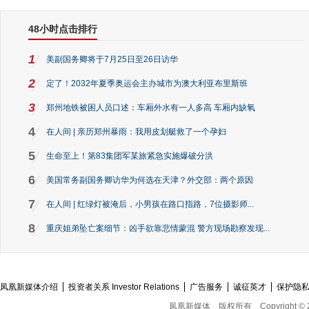
48小时点击排行
1
美副国务卿将于7月25日至26日访华
2
定了！2032年夏季奥运会主办城市为澳大利亚布里斯班
3
郑州地铁被困人员口述：车厢外水有一人多高 车厢内缺氧
4
在人间 | 亲历郑州暴雨：我用皮划艇救了一个孕妇
5
生命至上！第83集团军某旅紧急实施爆破分洪
6
美国常务副国务卿访华为何选在天津？外交部：两个原因
7
在人间 | 红绿灯被淹后，小男孩在路口指路，7位摄影师...
8
重庆姐弟坠亡案细节：凶手欲靠悲情蒙混 警方现场勘察发现...
凤凰新媒体介绍
投资者关系 Investor Relations
广告服务
诚征英才
保护隐
凤凰新媒体
版权所有
Copyright © 